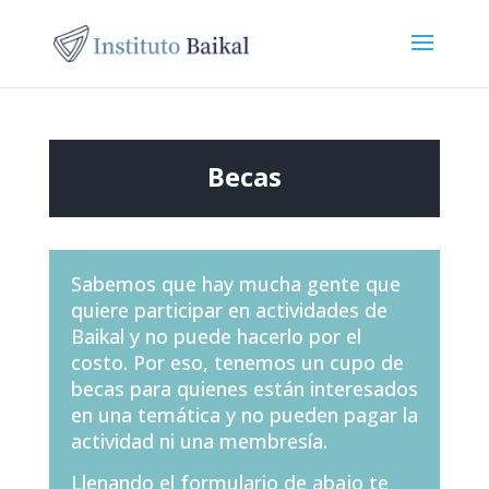
Becas
Sabemos que hay mucha gente que
quiere participar en actividades de
Baikal y no puede hacerlo por el
costo. Por eso, tenemos un cupo de
becas
para quienes están interesados
en una temática y no pueden pagar la
actividad ni una membresía.
Llenando el formulario de abajo te