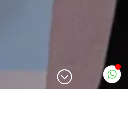
1
;
Había una vez un proceso
disruptivo. Claves del