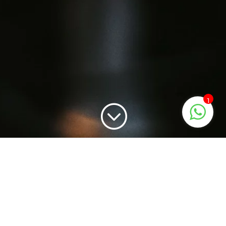
1
;
Podcast qué