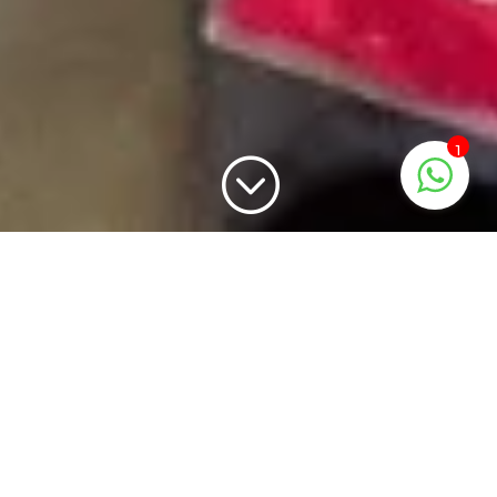
1
;
A BRILLAR MI AMOR!
Taller de Electro-textil
