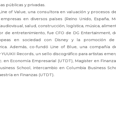
s públicas y privadas.
ine of Value, una consultora en valuación y procesos de
empresas en diversos países (Reino Unido, España, Méxi
(audiovisual, salud, construcción, logística, música, aliment
or de entretenimiento, fue CFO de DG Entertainment, do
ropeas en sociedad con Disney y la promoción de
rica. Además, co-fundó Line of Blue, una compañía d
, y YUUKII Records, un sello discográfico para artistas eme
c. en Economía Empresarial (UTDT), Magister en Finanza
usiness School, intercambio en Columbia Business Scho
aestría en Finanzas (UTDT).