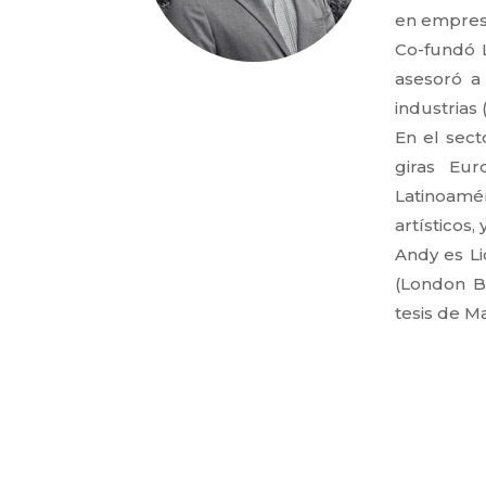
en empresa
Co-fundó L
asesoró a 
industrias 
En el sect
giras Eu
Latinoamé
artísticos
Andy es Li
(London B
tesis de M