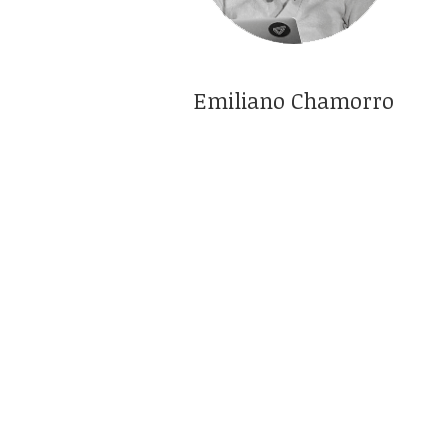
Emiliano Chamorro
Emiliano Chamorro es fundador del Instituto
Baikal y participa en otros proyectos en las
áreas de biotecnología, robótica, ingeniería
financiera, medios y diseño sustentable.
Mentor de la Fundación Endeavor, profesor de
la Cátedra de Emprendimientos de FIUBA.