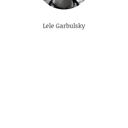
Lele Garbulsky
Lele Garbulsky tiene 19 años y le gusta
generar contenido y experiencias para gente
de su edad. Es parte del equipo de Clubes
TED-Ed, desarrolló y dictó cursos de memoria
(ya lo hicieron más de 700 personas), y creó el
curso Aidea. Estudia en la UBA y es fanático de
los cursos online de lo que sea.