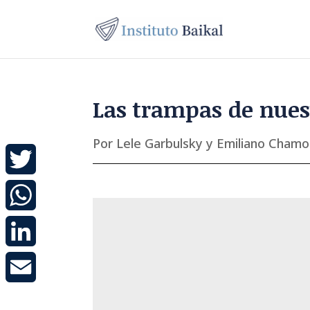
L
as trampas de nue
Por Lele Garbulsky y Emiliano Chamo
Twitter
WhatsApp
LinkedIn
Email