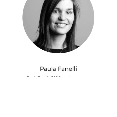
Paula Fanelli
Paula Fanelli (1989) es dramaturga,
directora de teatro y docente. Es
egresada de dramaturgia de la EMAD.
Se formó en actuación y dirección con
Julio Chávez, Heidi Steinhardt, y Camila
Mansilla. En dramaturgia con Mauricio