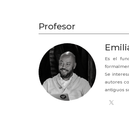
Profesor
Emil
Es el fun
formalment
Se intere
autores co
antiguos 