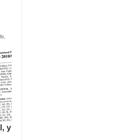
fe,
, y