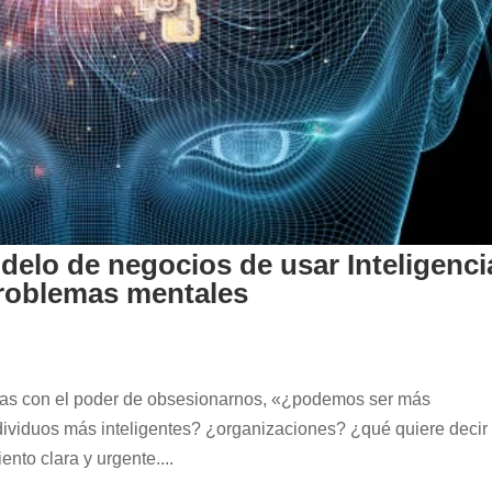
delo de negocios de usar Inteligenci
 problemas mentales
tas con el poder de obsesionarnos, «¿podemos ser más
dividuos más inteligentes? ¿organizaciones? ¿qué quiere decir
ento clara y urgente....