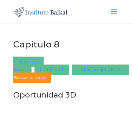
Capítulo 8
Acerca del
autor
Copyright
TEDxRioDeLaPlata
Amazon.com
Oportunidad 3D