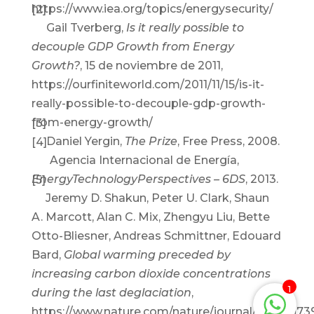
https://www.iea.org/topics/energysecurity/
[2]
Gail Tverberg,
Is it really possible to
decouple GDP Growth from Energy
Growth?
, 15 de noviembre de 2011,
https://ourfiniteworld.com/2011/11/15/is-it-
really-possible-to-decouple-gdp-growth-
from-energy-growth/
[3]
Daniel Yergin,
The Prize
, Free Press, 2008.
[4]
Agencia Internacional de Energía,
EnergyTechnologyPerspectives – 6DS
, 2013.
[5]
Jeremy D. Shakun, Peter U. Clark, Shaun
A. Marcott, Alan C. Mix, Zhengyu Liu, Bette
Otto-Bliesner, Andreas Schmittner, Edouard
Bard,
Global warming preceded by
increasing carbon dioxide concentrations
1
during the last deglaciation
,
https://www.nature.com/nature/journal/v484/n739